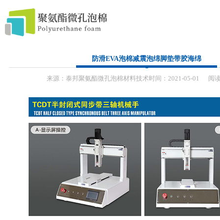
首 页
防滑EVA泡棉减震泡绵脚垫带胶海绵
来源：
泰邦聚氨酯微孔泡棉材料技术
时间：
2021-
05-01
阅读
模切辅料
产品中心
服务流程
关于我们
联系方式