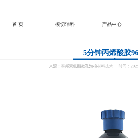
首 页
模切辅料
产品中心
5分钟丙烯酸胶96
来源：
泰邦聚氨酯微孔泡棉材料技术
时间：
202